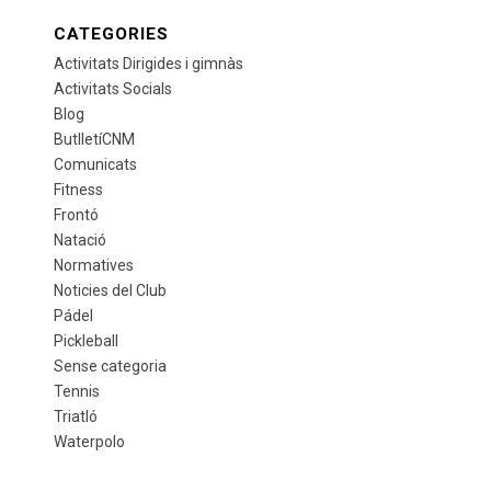
CATEGORIES
Activitats Dirigides i gimnàs
Activitats Socials
Blog
ButlletíCNM
Comunicats
Fitness
Frontó
Natació
Normatives
Noticies del Club
Pádel
Pickleball
Sense categoria
Tennis
Triatló
Waterpolo