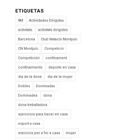
ETIQUETAS
8M
Actividades Dirigidas
activitats
activitats dirigides
Barcelona
Club Natació Montjuïc
CN Montjuïc
Competició
Competición
confinament
confinamiento
deporte en casa
dia de la dona
dia de la mujer
Dobles
Dominadas
Dominades
dona
dona treballadora
ejercicios para hacer en casa
esport a casa
exercicis per a fer a casa
mujer