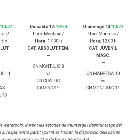
/10/24
Dissabte 12
/10/24
Diumenge 13
/10/24
juïc
/
Lloc:
Montjuïc
/
Lloc:
Manresa
/
15 h
Hora:
17:30 h
Hora:
12:00 h
OLUT
CAT. ABSOLUT FEM.
CAT. JUVENIL
.
—
MASC.
—
CN MONTJUÏC 8
̈C 11
vs
CN MANRESA 10
CN CUATRO
vs
NAS
CAMINOS 9
CN MONTJUÏC 11
 10
de waterpolo, durant les estones de muntatge i desmuntatge del
’espai entre partit i partit és limitat, la disposició dels carrils
s i/o usuaris seran de 21m de forma horitzontal.