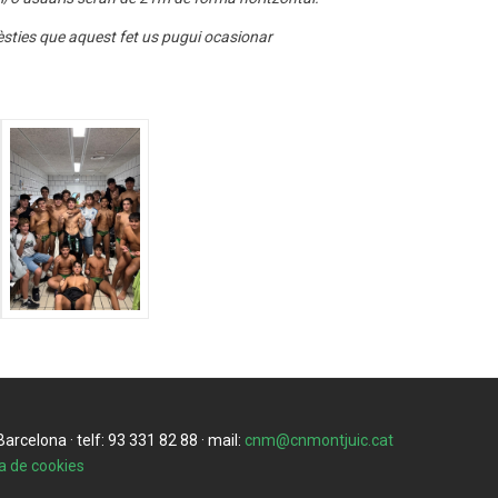
èsties que aquest fet us pugui ocasionar
rcelona · telf: 93 331 82 88 · mail:
cnm@cnmontjuic.cat
ca de cookies