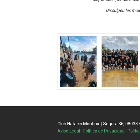
Disculpeu les mol
Club Natació Montjuïc | Segura 36, 08038 Ba
Aviso Legal
·
Política de Privacidad
·
Políti