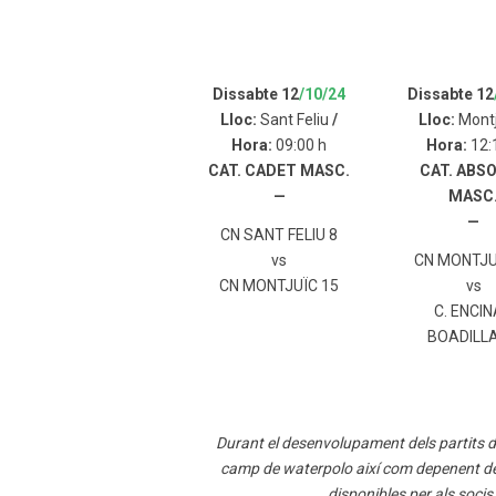
Dissabte 12
/10/24
Dissabte 12
Lloc:
Sant Feliu
/
Lloc:
Mont
Hora:
09:00 h
Hora:
12:
CAT. CADET MASC.
CAT. ABS
—
MASC
—
CN SANT FELIU 8
vs
CN MONTJUI
CN MONTJUÏC 15
vs
C. ENCI
BOADILLA
Durant el desenvolupament dels partits 
camp de waterpolo així com depenent de si l
disponibles per als soci