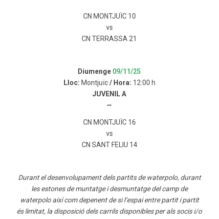
CN MONTJUÏC 10
vs
CN TERRASSA 21
Diumenge
09/11/25
Lloc:
Montjuïc
/ Hora:
12:00 h
JUVENIL A
—
CN MONTJUÏC 16
vs
CN SANT FELIU 14
Durant el desenvolupament dels partits de waterpolo, durant
les estones de muntatge i desmuntatge del camp de
waterpolo així com depenent de si l’espai entre partit i partit
és limitat, la disposició dels carrils disponibles per als socis i/o