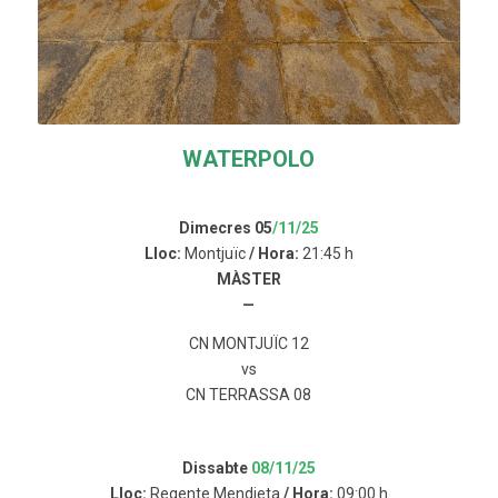
WATERPOLO
Dimecres 05
/11/25
Lloc:
Montjuïc
/ Hora:
21:45 h
MÀSTER
—
CN MONTJUÏC 12
vs
CN TERRASSA 08
Dissabte
08/11/25
Lloc:
Regente Mendieta
/ Hora:
09:00 h