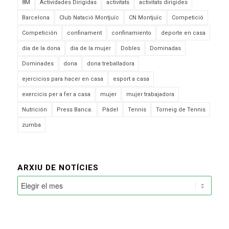
8M
Actividades Dirigidas
activitats
activitats dirigides
Barcelona
Club Natació Montjuïc
CN Montjuïc
Competició
Competición
confinament
confinamiento
deporte en casa
dia de la dona
dia de la mujer
Dobles
Dominadas
Dominades
dona
dona treballadora
ejercicios para hacer en casa
esport a casa
exercicis per a fer a casa
mujer
mujer trabajadora
Nutrición
Press Banca.
Pàdel
Tennis
Torneig de Tennis
zumba
ARXIU DE NOTÍCIES