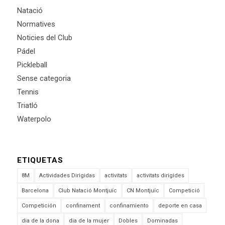
Natació
Normatives
Noticies del Club
Pádel
Pickleball
Sense categoria
Tennis
Triatló
Waterpolo
ETIQUETAS
8M
Actividades Dirigidas
activitats
activitats dirigides
Barcelona
Club Natació Montjuïc
CN Montjuïc
Competició
Competición
confinament
confinamiento
deporte en casa
dia de la dona
dia de la mujer
Dobles
Dominadas