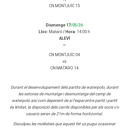
CN MONTJUÏC 15
Diumenge 17
/05/26
Lloc:
Mataró
/ Hora:
14:00 h
ALEVÍ
—
CN MONTJUÏC 04
vs
CN MATARO 14
Durant el desenvolupament dels partits de waterpolo, durant
les estones de muntatge i desmuntatge del camp de
waterpolo així com depenent de si l’espai entre partit i partit
és limitat, la disposició dels carrils disponibles per als socis i/o
usuaris seran de 21m de forma horitzontal.
Disculpeu les molèsties que aquest fet us pugui ocasionar