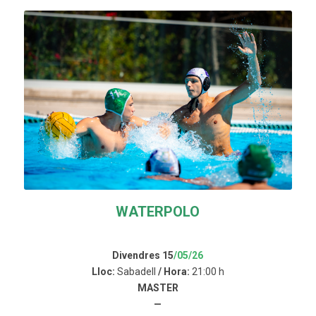
WATERPOLO
Divendres 15
/05/26
Lloc:
Sabadell
/ Hora:
21:00 h
MASTER
—