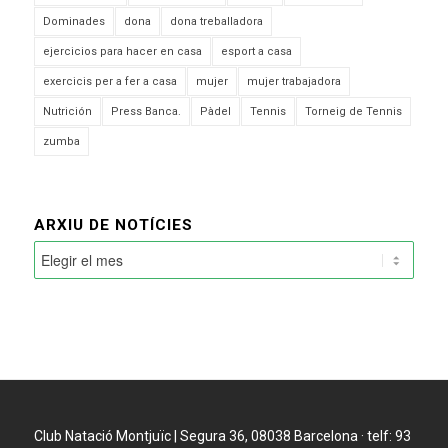
Dominades
dona
dona treballadora
ejercicios para hacer en casa
esport a casa
exercicis per a fer a casa
mujer
mujer trabajadora
Nutrición
Press Banca.
Pàdel
Tennis
Torneig de Tennis
zumba
ARXIU DE NOTÍCIES
Club Natació Montjuïc | Segura 36, 08038 Barcelona · telf: 93