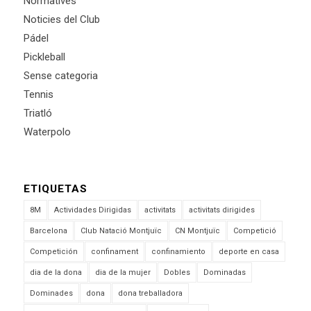
Normatives
Noticies del Club
Pádel
Pickleball
Sense categoria
Tennis
Triatló
Waterpolo
ETIQUETAS
8M
Actividades Dirigidas
activitats
activitats dirigides
Barcelona
Club Natació Montjuïc
CN Montjuïc
Competició
Competición
confinament
confinamiento
deporte en casa
dia de la dona
dia de la mujer
Dobles
Dominadas
Dominades
dona
dona treballadora