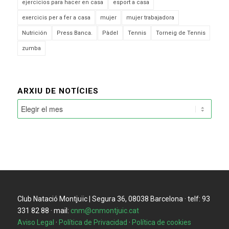
ejercicios para hacer en casa
esport a casa
exercicis per a fer a casa
mujer
mujer trabajadora
Nutrición
Press Banca.
Pàdel
Tennis
Torneig de Tennis
zumba
ARXIU DE NOTÍCIES
Club Natació Montjuïc | Segura 36, 08038 Barcelona · telf: 93
331 82 88 · mail:
cnm@cnmontjuic.cat
Aviso Legal
·
Política de Privacidad
·
Política de cookies