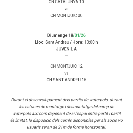
CN CATALUNYA 10
vs
CN MONTJUÏC 00
Diumenge 18
/01/26
Lloc:
Sant Andreu
/ Hora:
13:00 h
JUVENIL A
—
CN MONTJUÏC 12
vs
CN SANT ANDREU 15
Durant el desenvolupament dels partits de waterpolo, durant
les estones de muntatge i desmuntatge del camp de
waterpolo així com depenent de si l’espai entre partit i partit
és limitat, la disposició dels carrils disponibles per als socis i/o
usuaris seran de 21m de forma horitzontal.