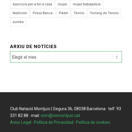
exercicis per a fer a casa
mujer
mujer trabajadora
Nutrición
Press Banca.
Pàdel
Tennis
Torneig de Tennis
zumba
ARXIU DE NOTÍCIES
Club Natació Montjuïc | Segura 36, 08038 Barcelona · telf: 93
331 82 88 · mail:
cnm@cnmontjuic.cat
Aviso Legal
·
Política de Privacidad
·
Política de cookies