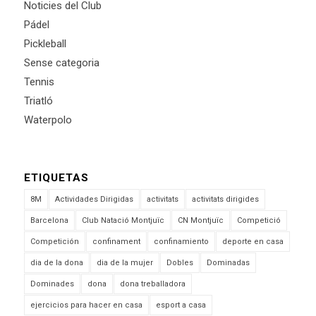
Noticies del Club
Pádel
Pickleball
Sense categoria
Tennis
Triatló
Waterpolo
ETIQUETAS
8M
Actividades Dirigidas
activitats
activitats dirigides
Barcelona
Club Natació Montjuïc
CN Montjuïc
Competició
Competición
confinament
confinamiento
deporte en casa
dia de la dona
dia de la mujer
Dobles
Dominadas
Dominades
dona
dona treballadora
ejercicios para hacer en casa
esport a casa