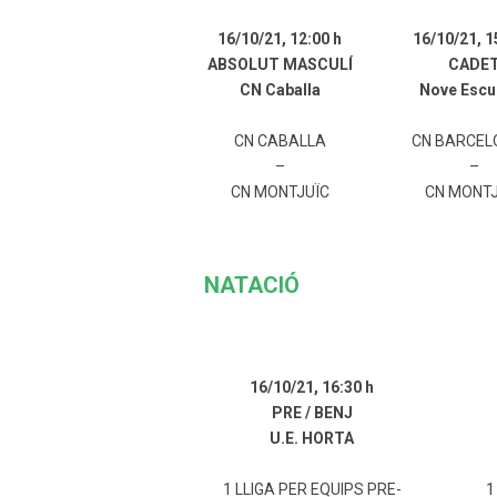
16/10/21,
12:00 h
16/10/21,
1
ABSOLUT MASCULÍ
CADE
CN Caballa
Nove Escu
CN CABALLA
CN BARCEL
–
–
CN MONTJUÏC
CN MONTJ
NATACIÓ
16/10/21,
16:30 h
PRE / BENJ
U.E. HORTA
1 LLIGA PER EQUIPS PRE-
1