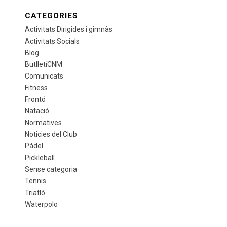
CATEGORIES
Activitats Dirigides i gimnàs
Activitats Socials
Blog
ButlletíCNM
Comunicats
Fitness
Frontó
Natació
Normatives
Noticies del Club
Pádel
Pickleball
Sense categoria
Tennis
Triatló
Waterpolo