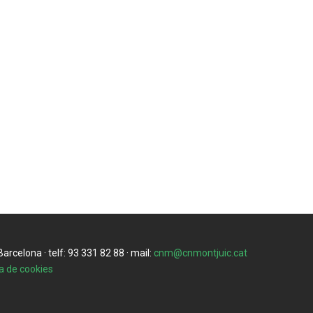
rcelona · telf: 93 331 82 88 · mail:
cnm@cnmontjuic.cat
ca de cookies