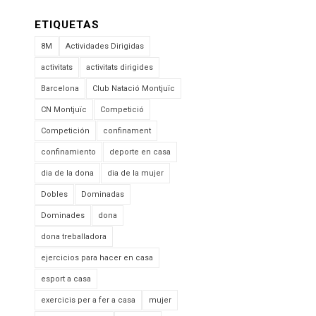
ETIQUETAS
8M
Actividades Dirigidas
activitats
activitats dirigides
Barcelona
Club Natació Montjuïc
CN Montjuïc
Competició
Competición
confinament
confinamiento
deporte en casa
dia de la dona
dia de la mujer
Dobles
Dominadas
Dominades
dona
dona treballadora
ejercicios para hacer en casa
esport a casa
exercicis per a fer a casa
mujer