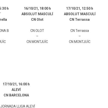
5:30 h
16/10/21,
18:00 h
17/10/21,
12:50 h
T
ABSOLUT MASCULÍ
ABSOLUT MASCULÍ
rella
CN Olot
CN Terrassa
ONA B
CN OLOT
CN Terrassa
–
–
UÏC
CN MONTJUÏC
CN MONTJUÏC
17/10/21,
16:00 h
ALEVÍ
CN BARCELONA
 JORNADA LLIGA ALEVÍ