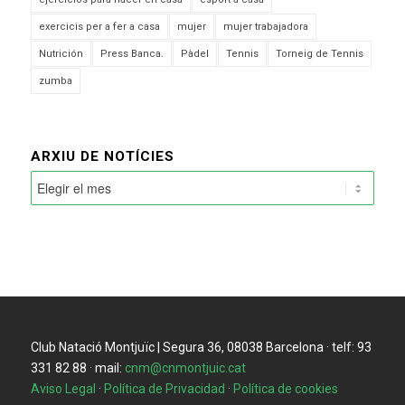
exercicis per a fer a casa
mujer
mujer trabajadora
Nutrición
Press Banca.
Pàdel
Tennis
Torneig de Tennis
zumba
ARXIU DE NOTÍCIES
Club Natació Montjuïc | Segura 36, 08038 Barcelona · telf: 93
331 82 88 · mail:
cnm@cnmontjuic.cat
Aviso Legal
·
Política de Privacidad
·
Política de cookies