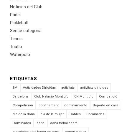
Noticies del Club
Pádel
Pickleball
Sense categoria
Tennis
Triatló
Waterpolo
ETIQUETAS
8M
Actividades Dirigidas
activitats
activitats dirigides
Barcelona
Club Natació Montjuïc
CN Montjuïc
Competició
Competición
confinament
confinamiento
deporte en casa
dia de la dona
dia de la mujer
Dobles
Dominadas
Dominades
dona
dona treballadora
ejercicios para hacer en casa
esport a casa