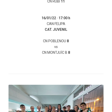
CN RUBÍ
11
16/01/22 ·
17:00 h
CAN FELIPA
CAT. JUVENIL
CN POBLENOU
8
vs
CN MONTJUÏC B
8