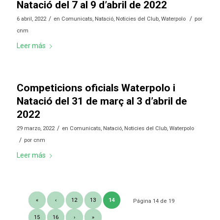
Natació del 7 al 9 d’abril de 2022
/
/
6 abril, 2022
en
Comunicats
,
Natació
,
Noticies del Club
,
Waterpolo
por
cnm
Leer más
Competicions oficials Waterpolo i
Natació del 31 de març al 3 d’abril de
2022
/
29 marzo, 2022
en
Comunicats
,
Natació
,
Noticies del Club
,
Waterpolo
/
por
cnm
Leer más
«
‹
12
13
14
Página 14 de 19
15
16
›
»