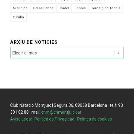
Nutrición
Press Banca.
Pàdel
Tennis
Torneig de Tennis
zumba
ARXIU DE NOTÍCIES
Club Natació Montjuïc | Segura 36, 08038 Barcelona · telf: 93
331 82 88 · mail:
cnm@cnmontjuic.cat
Aviso Legal
·
Política de Privacidad
·
Política de cookies