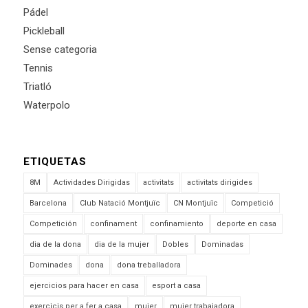
Pádel
Pickleball
Sense categoria
Tennis
Triatló
Waterpolo
ETIQUETAS
8M
Actividades Dirigidas
activitats
activitats dirigides
Barcelona
Club Natació Montjuïc
CN Montjuïc
Competició
Competición
confinament
confinamiento
deporte en casa
dia de la dona
dia de la mujer
Dobles
Dominadas
Dominades
dona
dona treballadora
ejercicios para hacer en casa
esport a casa
exercicis per a fer a casa
mujer
mujer trabajadora