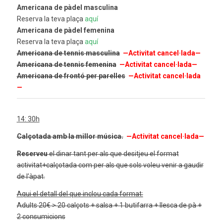
Americana de pàdel masculina
Reserva la teva plaça
aquí
Americana de pàdel femenina
Reserva la teva plaça
aquí
Americana de tennis masculina
—Activitat cancel·lada—
Americana de tennis femenina
—Activitat cancel·lada—
Americana de frontó per parelles
—Activitat cancel·lada
—
14: 30h
Calçotada amb la millor música.
—Activitat cancel·lada—
Reserveu
el dinar tant per als que desitjeu el format
activitat+calçotada com per als que sols voleu venir a gaudir
de l’àpat.
Aqui el detall del que inclou cada format:
Adults 20€ > 20 calçots + salsa + 1 butifarra + llesca de pà +
2 consumicions