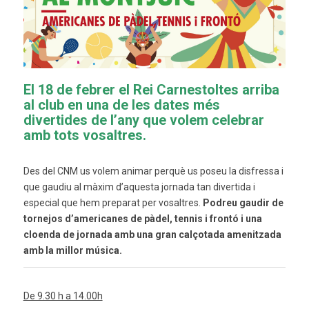
El 18 de febrer el Rei Carnestoltes arriba
al club en una de les dates més
divertides de l’any que volem celebrar
amb tots vosaltres.
Des del
CNM
us volem animar perquè us poseu la disfressa i
que gaudiu al màxim d’aquesta jornada tan divertida i
especial que hem preparat per vosaltres.
Podreu
gaudir
de
tornejos d’americanes de pàdel,
tennis
i frontó i una
cloenda de jornada amb una gran calçotada amenitzada
amb la millor música.
De 9.30 h a 14.00h