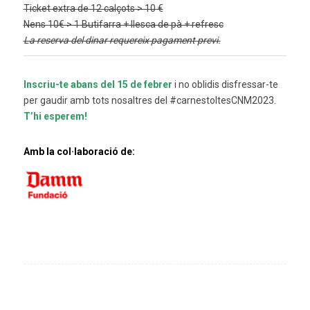
Ticket extra de 12 calçots > 10 €
Nens 10€ > 1 Butifarra + llesca de pà + refresc
La reserva del dinar requereix pagament previ.
Inscriu-te abans del 15 de febrer
i no oblidis disfressar-te
per gaudir amb tots nosaltres del #carnestoltesCNM2023.
T’hi esperem!
Amb la col·laboració de: