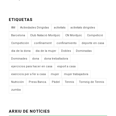
ETIQUETAS
8M
Actividades Dirigidas
activitats
activitats dirigides
Barcelona
Club Natació Montjuïc
CN Montjuïc
Competició
Competición
confinament
confinamiento
deporte en casa
dia de la dona
dia de la mujer
Dobles
Dominadas
Dominades
dona
dona treballadora
ejercicios para hacer en casa
esport a casa
exercicis per a fer a casa
mujer
mujer trabajadora
Nutrición
Press Banca.
Pàdel
Tennis
Torneig de Tennis
zumba
ARXIU DE NOTÍCIES