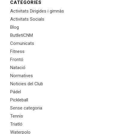
CATEGORIES
Activitats Dirigides i gimnàs
Activitats Socials
Blog
ButlletíCNM
Comunicats
Fitness
Frontó
Natació
Normatives
Noticies del Club
Pádel
Pickleball
Sense categoria
Tennis
Triatló
Waterpolo