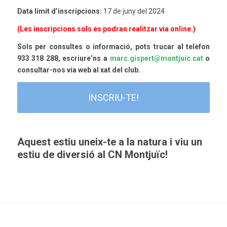
Data límit d’inscripcions:
17 de juny del 2024
(Les inscripcions sols es podran realitzar via online.)
Sols per consultes o informació, pots trucar al telèfon
933 318 288, escriure’ns a
marc.gispert@montjuic.cat
o
consultar-nos via web al xat del club.
INSCRIU-TE!
Aquest estiu uneix-te a la natura i viu un
estiu de diversió al CN Montjuïc!