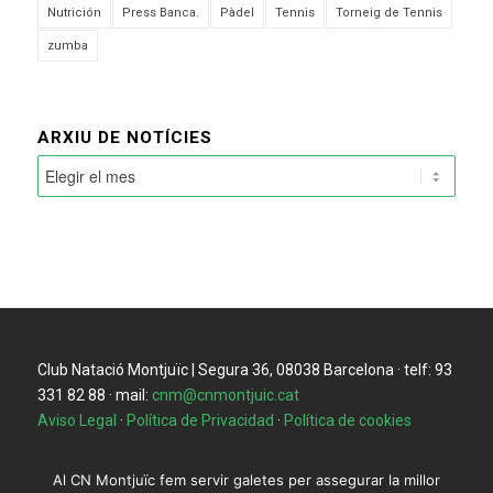
Nutrición
Press Banca.
Pàdel
Tennis
Torneig de Tennis
zumba
ARXIU DE NOTÍCIES
Club Natació Montjuïc | Segura 36, 08038 Barcelona · telf: 93
331 82 88 · mail:
cnm@cnmontjuic.cat
Aviso Legal
·
Política de Privacidad
·
Política de cookies
Al CN Montjuïc fem servir galetes per assegurar la millor