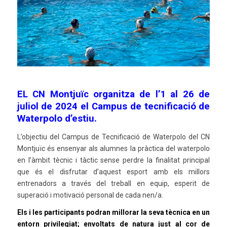
EL CN Montjuïc organitza de l’1 al 26 de
juliol de 2024 el Campus de tecnificació de
Waterpolo d’estiu.
L’objectiu del Campus de Tecnificació de Waterpolo del CN
Montjuïc és ensenyar als alumnes la pràctica del waterpolo
en l’àmbit tècnic i tàctic sense perdre la finalitat principal
que és el disfrutar d’aquest esport amb els millors
entrenadors a través del treball en equip, esperit de
superació i motivació personal de cada nen/a.
Els i les participants podran millorar la seva tècnica en un
entorn privilegiat; envoltats de natura just al cor de