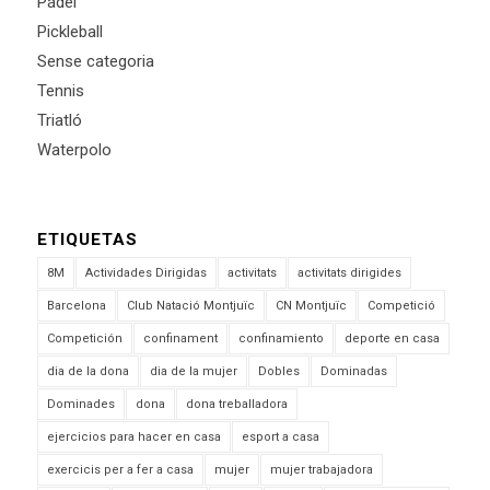
Pádel
Pickleball
Sense categoria
Tennis
Triatló
Waterpolo
ETIQUETAS
8M
Actividades Dirigidas
activitats
activitats dirigides
Barcelona
Club Natació Montjuïc
CN Montjuïc
Competició
Competición
confinament
confinamiento
deporte en casa
dia de la dona
dia de la mujer
Dobles
Dominadas
Dominades
dona
dona treballadora
ejercicios para hacer en casa
esport a casa
exercicis per a fer a casa
mujer
mujer trabajadora