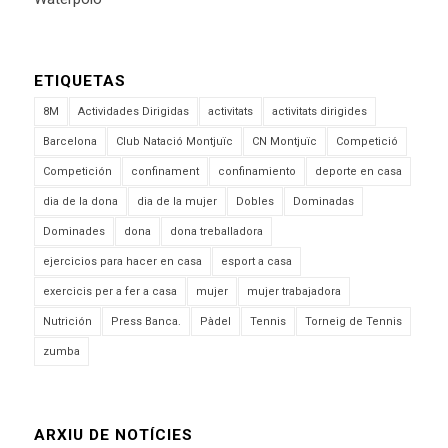
ETIQUETAS
8M
Actividades Dirigidas
activitats
activitats dirigides
Barcelona
Club Natació Montjuïc
CN Montjuïc
Competició
Competición
confinament
confinamiento
deporte en casa
dia de la dona
dia de la mujer
Dobles
Dominadas
Dominades
dona
dona treballadora
ejercicios para hacer en casa
esport a casa
exercicis per a fer a casa
mujer
mujer trabajadora
Nutrición
Press Banca.
Pàdel
Tennis
Torneig de Tennis
zumba
ARXIU DE NOTÍCIES