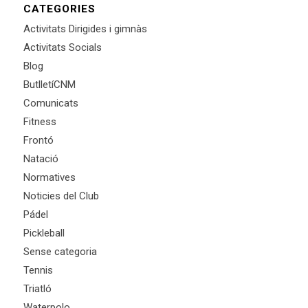
CATEGORIES
Activitats Dirigides i gimnàs
Activitats Socials
Blog
ButlletíCNM
Comunicats
Fitness
Frontó
Natació
Normatives
Noticies del Club
Pádel
Pickleball
Sense categoria
Tennis
Triatló
Waterpolo