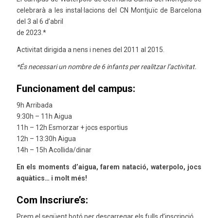
celebrarà a les instal·lacions del CN Montjuïc de Barcelona
del 3 al 6 d’abril
de 2023.*
Activitat dirigida a nens i nenes del 2011 al 2015.
*És necessari un nombre de 6 infants per realitzar l’activitat.
Funcionament del campus:
9h Arribada
9:30h – 11h Aigua
11h – 12h Esmorzar + jocs esportius
12h – 13:30h Aigua
14h – 15h Acollida/dinar
En els moments d’aigua, farem natació, waterpolo, jocs
aquàtics… i molt més!
Com Inscriure’s:
Prem el següent botó per descarregar els fulls d’inscripció.