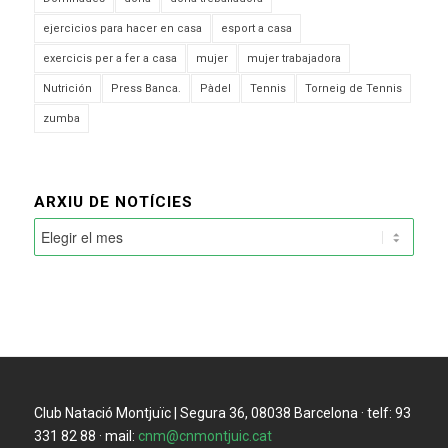
ejercicios para hacer en casa
esport a casa
exercicis per a fer a casa
mujer
mujer trabajadora
Nutrición
Press Banca.
Pàdel
Tennis
Torneig de Tennis
zumba
ARXIU DE NOTÍCIES
Club Natació Montjuïc | Segura 36, 08038 Barcelona · telf: 93
331 82 88 · mail:
cnm@cnmontjuic.cat