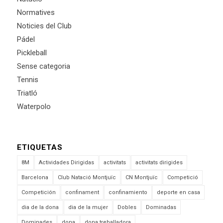
Normatives
Noticies del Club
Pádel
Pickleball
Sense categoria
Tennis
Triatló
Waterpolo
ETIQUETAS
8M
Actividades Dirigidas
activitats
activitats dirigides
Barcelona
Club Natació Montjuïc
CN Montjuïc
Competició
Competición
confinament
confinamiento
deporte en casa
dia de la dona
dia de la mujer
Dobles
Dominadas
Dominades
dona
dona treballadora