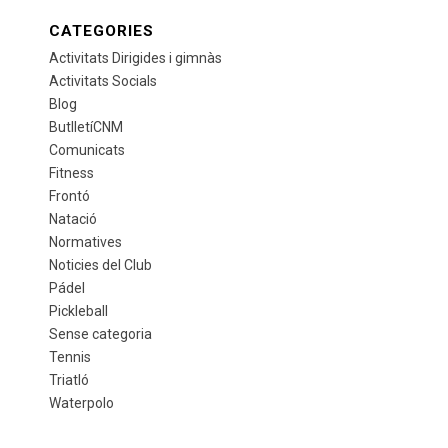
CATEGORIES
Activitats Dirigides i gimnàs
Activitats Socials
Blog
ButlletíCNM
Comunicats
Fitness
Frontó
Natació
Normatives
Noticies del Club
Pádel
Pickleball
Sense categoria
Tennis
Triatló
Waterpolo