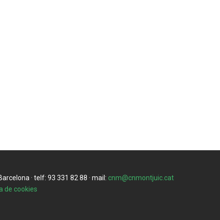
rcelona · telf: 93 331 82 88 · mail:
cnm@cnmontjuic.cat
ca de cookies