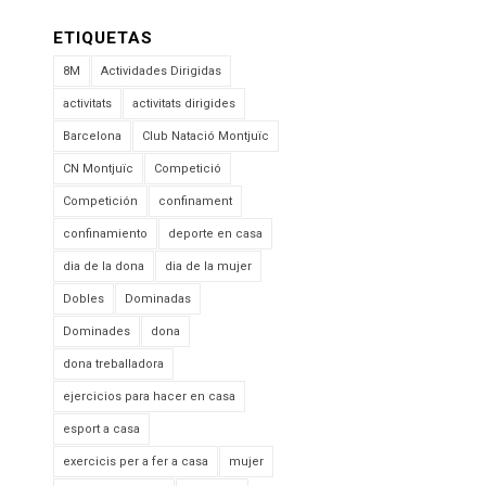
ETIQUETAS
8M
Actividades Dirigidas
activitats
activitats dirigides
Barcelona
Club Natació Montjuïc
CN Montjuïc
Competició
Competición
confinament
confinamiento
deporte en casa
dia de la dona
dia de la mujer
Dobles
Dominadas
Dominades
dona
dona treballadora
ejercicios para hacer en casa
esport a casa
exercicis per a fer a casa
mujer