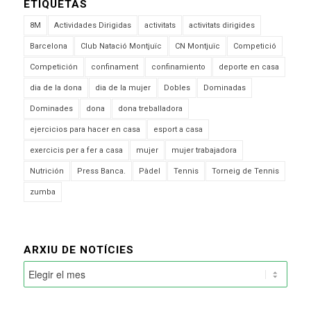
ETIQUETAS
8M
Actividades Dirigidas
activitats
activitats dirigides
Barcelona
Club Natació Montjuïc
CN Montjuïc
Competició
Competición
confinament
confinamiento
deporte en casa
dia de la dona
dia de la mujer
Dobles
Dominadas
Dominades
dona
dona treballadora
ejercicios para hacer en casa
esport a casa
exercicis per a fer a casa
mujer
mujer trabajadora
Nutrición
Press Banca.
Pàdel
Tennis
Torneig de Tennis
zumba
ARXIU DE NOTÍCIES