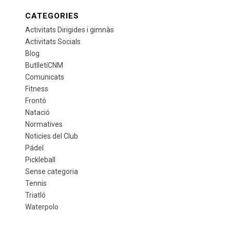
CATEGORIES
Activitats Dirigides i gimnàs
Activitats Socials
Blog
ButlletíCNM
Comunicats
Fitness
Frontó
Natació
Normatives
Noticies del Club
Pádel
Pickleball
Sense categoria
Tennis
Triatló
Waterpolo