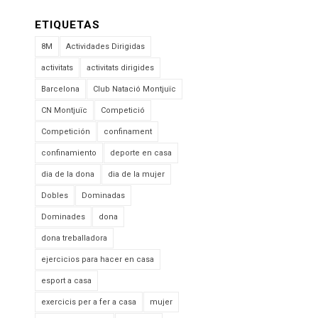
ETIQUETAS
8M
Actividades Dirigidas
activitats
activitats dirigides
Barcelona
Club Natació Montjuïc
CN Montjuïc
Competició
Competición
confinament
confinamiento
deporte en casa
dia de la dona
dia de la mujer
Dobles
Dominadas
Dominades
dona
dona treballadora
ejercicios para hacer en casa
esport a casa
exercicis per a fer a casa
mujer