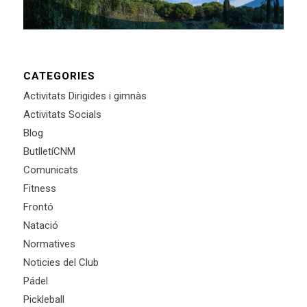
CATEGORIES
Activitats Dirigides i gimnàs
Activitats Socials
Blog
ButlletíCNM
Comunicats
Fitness
Frontó
Natació
Normatives
Noticies del Club
Pádel
Pickleball