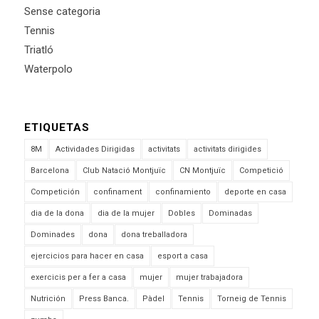
Sense categoria
Tennis
Triatló
Waterpolo
ETIQUETAS
8M
Actividades Dirigidas
activitats
activitats dirigides
Barcelona
Club Natació Montjuïc
CN Montjuïc
Competició
Competición
confinament
confinamiento
deporte en casa
dia de la dona
dia de la mujer
Dobles
Dominadas
Dominades
dona
dona treballadora
ejercicios para hacer en casa
esport a casa
exercicis per a fer a casa
mujer
mujer trabajadora
Nutrición
Press Banca.
Pàdel
Tennis
Torneig de Tennis