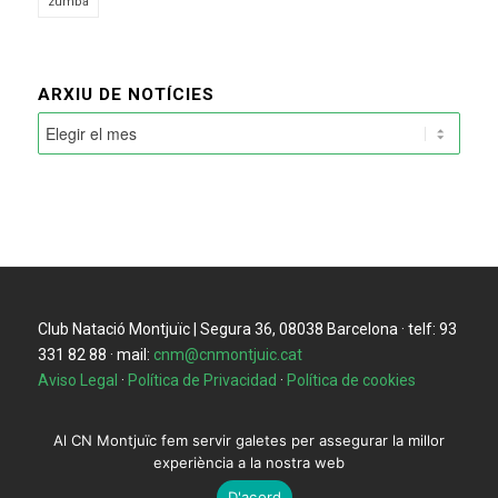
zumba
ARXIU DE NOTÍCIES
Club Natació Montjuïc | Segura 36, 08038 Barcelona · telf: 93
331 82 88 · mail:
cnm@cnmontjuic.cat
Aviso Legal
·
Política de Privacidad
·
Política de cookies
Al CN Montjuïc fem servir galetes per assegurar la millor
experiència a la nostra web
D'acord