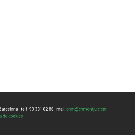
rcelona · telf: 93 331 82 88 · mail:
cnm@cnmontjuic.cat
ca de cookies