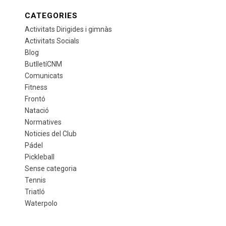
CATEGORIES
Activitats Dirigides i gimnàs
Activitats Socials
Blog
ButlletíCNM
Comunicats
Fitness
Frontó
Natació
Normatives
Noticies del Club
Pádel
Pickleball
Sense categoria
Tennis
Triatló
Waterpolo