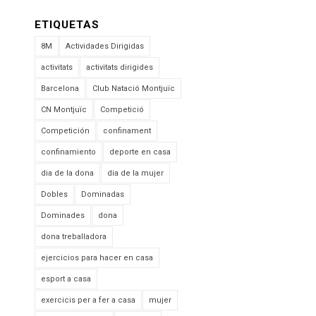
ETIQUETAS
8M
Actividades Dirigidas
activitats
activitats dirigides
Barcelona
Club Natació Montjuïc
CN Montjuïc
Competició
Competición
confinament
confinamiento
deporte en casa
dia de la dona
dia de la mujer
Dobles
Dominadas
Dominades
dona
dona treballadora
ejercicios para hacer en casa
esport a casa
exercicis per a fer a casa
mujer