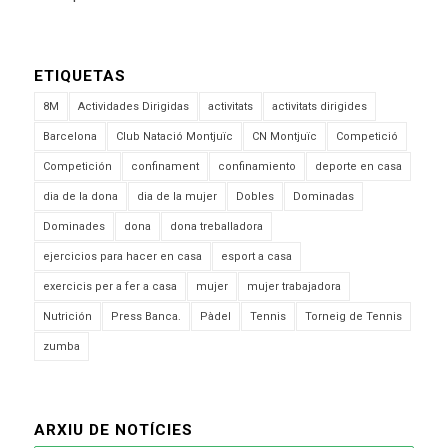
ETIQUETAS
8M
Actividades Dirigidas
activitats
activitats dirigides
Barcelona
Club Natació Montjuïc
CN Montjuïc
Competició
Competición
confinament
confinamiento
deporte en casa
dia de la dona
dia de la mujer
Dobles
Dominadas
Dominades
dona
dona treballadora
ejercicios para hacer en casa
esport a casa
exercicis per a fer a casa
mujer
mujer trabajadora
Nutrición
Press Banca.
Pàdel
Tennis
Torneig de Tennis
zumba
ARXIU DE NOTÍCIES