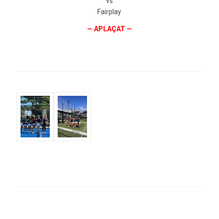
vs
Fairplay
— APLAÇAT —