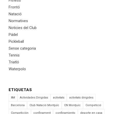
Fitness
Frontó
Natació
Normatives
Noticies del Club
Pádel
Pickleball
Sense categoria
Tennis
Triatló
Waterpolo
ETIQUETAS
8M
Actividades Dirigidas
activitats
activitats dirigides
Barcelona
Club Natació Montjuïc
CN Montjuïc
Competició
Competición
confinament
confinamiento
deporte en casa