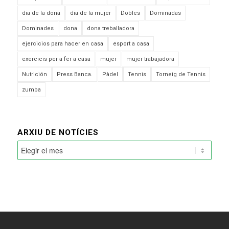
dia de la dona
dia de la mujer
Dobles
Dominadas
Dominades
dona
dona treballadora
ejercicios para hacer en casa
esport a casa
exercicis per a fer a casa
mujer
mujer trabajadora
Nutrición
Press Banca.
Pàdel
Tennis
Torneig de Tennis
zumba
ARXIU DE NOTÍCIES