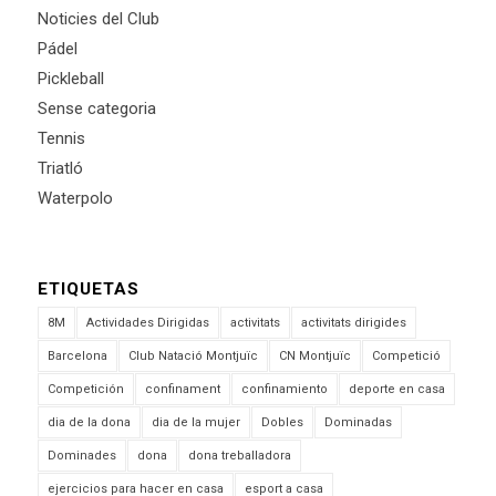
Noticies del Club
Pádel
Pickleball
Sense categoria
Tennis
Triatló
Waterpolo
ETIQUETAS
8M
Actividades Dirigidas
activitats
activitats dirigides
Barcelona
Club Natació Montjuïc
CN Montjuïc
Competició
Competición
confinament
confinamiento
deporte en casa
dia de la dona
dia de la mujer
Dobles
Dominadas
Dominades
dona
dona treballadora
ejercicios para hacer en casa
esport a casa