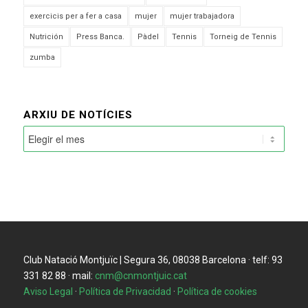
exercicis per a fer a casa
mujer
mujer trabajadora
Nutrición
Press Banca.
Pàdel
Tennis
Torneig de Tennis
zumba
ARXIU DE NOTÍCIES
Club Natació Montjuïc | Segura 36, 08038 Barcelona · telf: 93
331 82 88 · mail:
cnm@cnmontjuic.cat
Aviso Legal
·
Política de Privacidad
·
Política de cookies