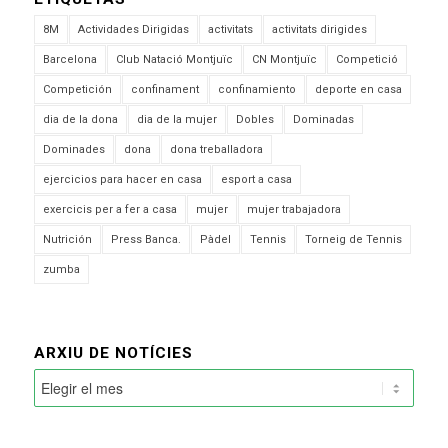
8M
Actividades Dirigidas
activitats
activitats dirigides
Barcelona
Club Natació Montjuïc
CN Montjuïc
Competició
Competición
confinament
confinamiento
deporte en casa
dia de la dona
dia de la mujer
Dobles
Dominadas
Dominades
dona
dona treballadora
ejercicios para hacer en casa
esport a casa
exercicis per a fer a casa
mujer
mujer trabajadora
Nutrición
Press Banca.
Pàdel
Tennis
Torneig de Tennis
zumba
ARXIU DE NOTÍCIES