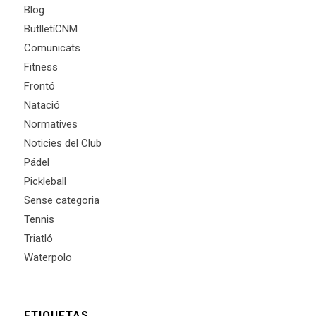
Blog
ButlletíCNM
Comunicats
Fitness
Frontó
Natació
Normatives
Noticies del Club
Pádel
Pickleball
Sense categoria
Tennis
Triatló
Waterpolo
ETIQUETAS