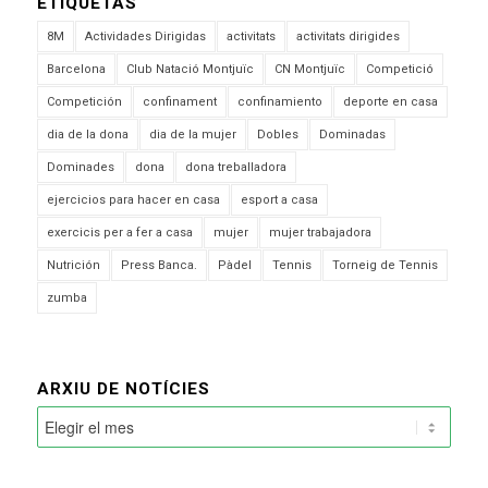
ETIQUETAS
8M
Actividades Dirigidas
activitats
activitats dirigides
Barcelona
Club Natació Montjuïc
CN Montjuïc
Competició
Competición
confinament
confinamiento
deporte en casa
dia de la dona
dia de la mujer
Dobles
Dominadas
Dominades
dona
dona treballadora
ejercicios para hacer en casa
esport a casa
exercicis per a fer a casa
mujer
mujer trabajadora
Nutrición
Press Banca.
Pàdel
Tennis
Torneig de Tennis
zumba
ARXIU DE NOTÍCIES