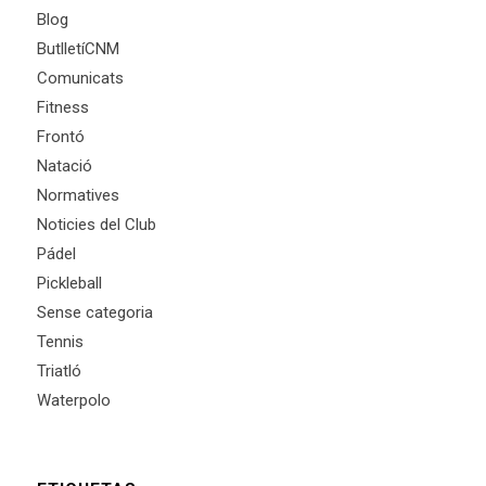
Blog
ButlletíCNM
Comunicats
Fitness
Frontó
Natació
Normatives
Noticies del Club
Pádel
Pickleball
Sense categoria
Tennis
Triatló
Waterpolo