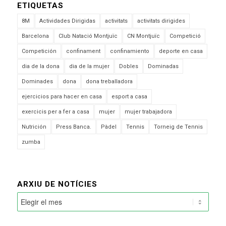
ETIQUETAS
8M
Actividades Dirigidas
activitats
activitats dirigides
Barcelona
Club Natació Montjuïc
CN Montjuïc
Competició
Competición
confinament
confinamiento
deporte en casa
dia de la dona
dia de la mujer
Dobles
Dominadas
Dominades
dona
dona treballadora
ejercicios para hacer en casa
esport a casa
exercicis per a fer a casa
mujer
mujer trabajadora
Nutrición
Press Banca.
Pàdel
Tennis
Torneig de Tennis
zumba
ARXIU DE NOTÍCIES