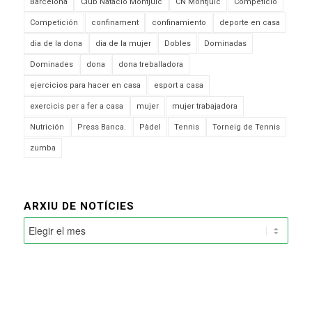
Barcelona
Club Natació Montjuïc
CN Montjuïc
Competició
Competición
confinament
confinamiento
deporte en casa
dia de la dona
dia de la mujer
Dobles
Dominadas
Dominades
dona
dona treballadora
ejercicios para hacer en casa
esport a casa
exercicis per a fer a casa
mujer
mujer trabajadora
Nutrición
Press Banca.
Pàdel
Tennis
Torneig de Tennis
zumba
ARXIU DE NOTÍCIES