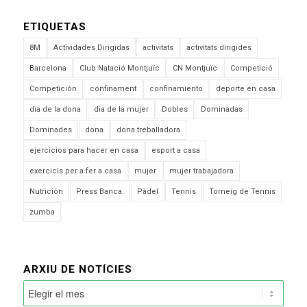
ETIQUETAS
8M
Actividades Dirigidas
activitats
activitats dirigides
Barcelona
Club Natació Montjuïc
CN Montjuïc
Competició
Competición
confinament
confinamiento
deporte en casa
dia de la dona
dia de la mujer
Dobles
Dominadas
Dominades
dona
dona treballadora
ejercicios para hacer en casa
esport a casa
exercicis per a fer a casa
mujer
mujer trabajadora
Nutrición
Press Banca.
Pàdel
Tennis
Torneig de Tennis
zumba
ARXIU DE NOTÍCIES