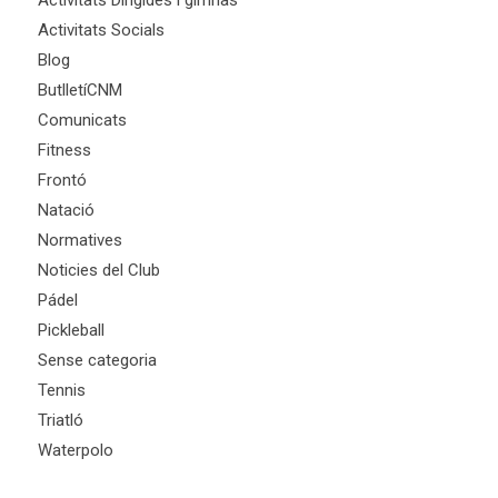
Activitats Dirigides i gimnàs
Activitats Socials
Blog
ButlletíCNM
Comunicats
Fitness
Frontó
Natació
Normatives
Noticies del Club
Pádel
Pickleball
Sense categoria
Tennis
Triatló
Waterpolo