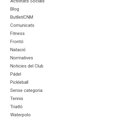
Activitats Socials
Blog
ButlletíCNM
Comunicats
Fitness
Frontó
Natació
Normatives
Noticies del Club
Pádel
Pickleball
Sense categoria
Tennis
Triatló
Waterpolo