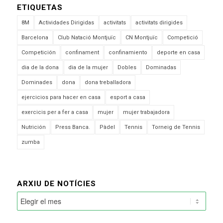
ETIQUETAS
8M
Actividades Dirigidas
activitats
activitats dirigides
Barcelona
Club Natació Montjuïc
CN Montjuïc
Competició
Competición
confinament
confinamiento
deporte en casa
dia de la dona
dia de la mujer
Dobles
Dominadas
Dominades
dona
dona treballadora
ejercicios para hacer en casa
esport a casa
exercicis per a fer a casa
mujer
mujer trabajadora
Nutrición
Press Banca.
Pàdel
Tennis
Torneig de Tennis
zumba
ARXIU DE NOTÍCIES