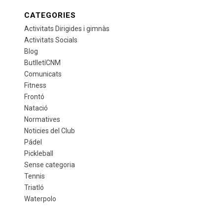
CATEGORIES
Activitats Dirigides i gimnàs
Activitats Socials
Blog
ButlletíCNM
Comunicats
Fitness
Frontó
Natació
Normatives
Noticies del Club
Pádel
Pickleball
Sense categoria
Tennis
Triatló
Waterpolo