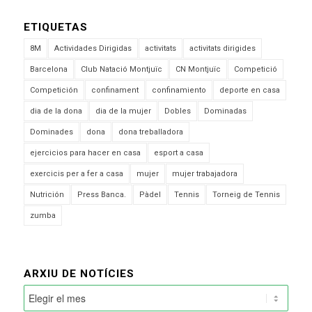
ETIQUETAS
8M
Actividades Dirigidas
activitats
activitats dirigides
Barcelona
Club Natació Montjuïc
CN Montjuïc
Competició
Competición
confinament
confinamiento
deporte en casa
dia de la dona
dia de la mujer
Dobles
Dominadas
Dominades
dona
dona treballadora
ejercicios para hacer en casa
esport a casa
exercicis per a fer a casa
mujer
mujer trabajadora
Nutrición
Press Banca.
Pàdel
Tennis
Torneig de Tennis
zumba
ARXIU DE NOTÍCIES