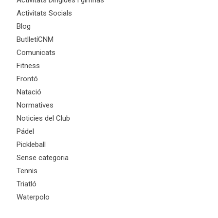
Activitats Dirigides i gimnàs
Activitats Socials
Blog
ButlletíCNM
Comunicats
Fitness
Frontó
Natació
Normatives
Noticies del Club
Pádel
Pickleball
Sense categoria
Tennis
Triatló
Waterpolo