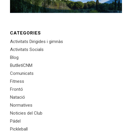
CATEGORIES
Activitats Dirigides i gimnàs
Activitats Socials
Blog
ButlletíCNM
Comunicats
Fitness
Frontó
Natació
Normatives
Noticies del Club
Pádel
Pickleball