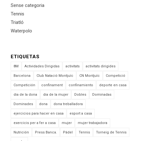
Sense categoria
Tennis
Triatló
Waterpolo
ETIQUETAS
8M
Actividades Dirigidas
activitats
activitats dirigides
Barcelona
Club Natació Montjuïc
CN Montjuïc
Competició
Competición
confinament
confinamiento
deporte en casa
dia de la dona
dia de la mujer
Dobles
Dominadas
Dominades
dona
dona treballadora
ejercicios para hacer en casa
esport a casa
exercicis per a fer a casa
mujer
mujer trabajadora
Nutrición
Press Banca.
Pàdel
Tennis
Torneig de Tennis