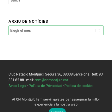
zumba
ARXIU DE NOTÍCIES
Club Natació Montjuïc | Segura 36, 08038 Barcelona · telf: 93
331 82 88 · mail:
cnm@cnmontjuic.cat
Aviso Legal
·
Política de Privacidad
·
Política de cookies
Al CN Montjuïc fem servir galetes per assegurar la millor
experiència a la nostra web
D'acord