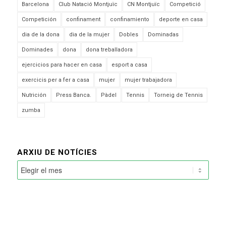
Barcelona
Club Natació Montjuïc
CN Montjuïc
Competició
Competición
confinament
confinamiento
deporte en casa
dia de la dona
dia de la mujer
Dobles
Dominadas
Dominades
dona
dona treballadora
ejercicios para hacer en casa
esport a casa
exercicis per a fer a casa
mujer
mujer trabajadora
Nutrición
Press Banca.
Pàdel
Tennis
Torneig de Tennis
zumba
ARXIU DE NOTÍCIES