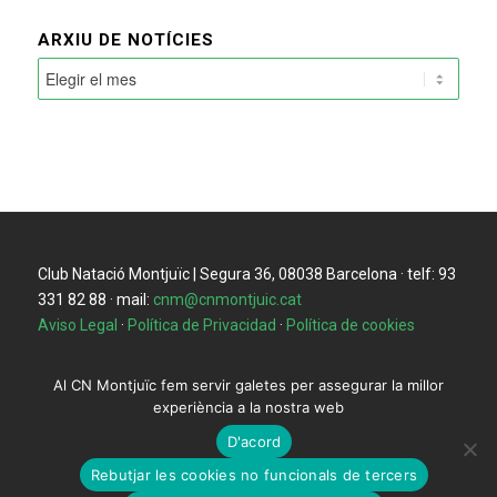
ARXIU DE NOTÍCIES
Club Natació Montjuïc | Segura 36, 08038 Barcelona · telf: 93
331 82 88 · mail:
cnm@cnmontjuic.cat
Aviso Legal
·
Política de Privacidad
·
Política de cookies
Al CN Montjuïc fem servir galetes per assegurar la millor
experiència a la nostra web
D'acord
Rebutjar les cookies no funcionals de tercers