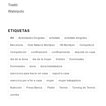
Triatló
Waterpolo
ETIQUETAS
8M
Actividades Dirigidas
activitats
activitats dirigides
Barcelona
Club Natació Montjuïc
CN Montjuïc
Competició
Competición
confinament
confinamiento
deporte en casa
dia de la dona
dia de la mujer
Dobles
Dominadas
Dominades
dona
dona treballadora
ejercicios para hacer en casa
esport a casa
exercicis per a fer a casa
mujer
mujer trabajadora
Nutrición
Press Banca.
Pàdel
Tennis
Torneig de Tennis
zumba