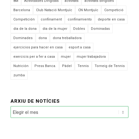
8M
Actividades Dirigidas
activitats
activitats dirigides
Barcelona
Club Natació Montjuïc
CN Montjuïc
Competició
Competición
confinament
confinamiento
deporte en casa
dia de la dona
dia de la mujer
Dobles
Dominadas
Dominades
dona
dona treballadora
ejercicios para hacer en casa
esport a casa
exercicis per a fer a casa
mujer
mujer trabajadora
Nutrición
Press Banca.
Pàdel
Tennis
Torneig de Tennis
zumba
ARXIU DE NOTÍCIES