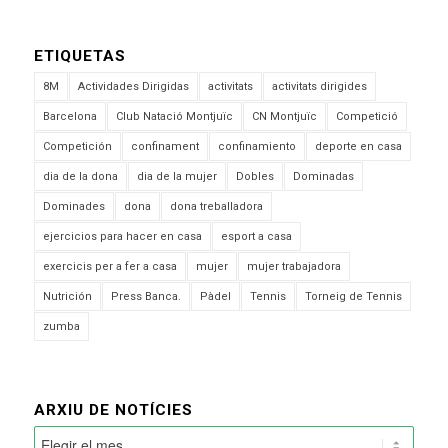
ETIQUETAS
8M
Actividades Dirigidas
activitats
activitats dirigides
Barcelona
Club Natació Montjuïc
CN Montjuïc
Competició
Competición
confinament
confinamiento
deporte en casa
dia de la dona
dia de la mujer
Dobles
Dominadas
Dominades
dona
dona treballadora
ejercicios para hacer en casa
esport a casa
exercicis per a fer a casa
mujer
mujer trabajadora
Nutrición
Press Banca.
Pàdel
Tennis
Torneig de Tennis
zumba
ARXIU DE NOTÍCIES