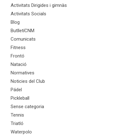
Activitats Dirigides i gimnàs
Activitats Socials
Blog
ButlletíCNM
Comunicats
Fitness
Frontó
Natació
Normatives
Noticies del Club
Pádel
Pickleball
Sense categoria
Tennis
Triatló
Waterpolo