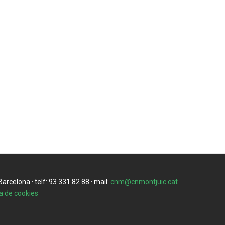
rcelona · telf: 93 331 82 88 · mail:
cnm@cnmontjuic.cat
ca de cookies