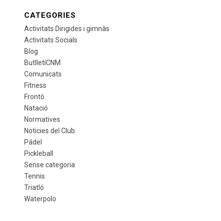
CATEGORIES
Activitats Dirigides i gimnàs
Activitats Socials
Blog
ButlletíCNM
Comunicats
Fitness
Frontó
Natació
Normatives
Noticies del Club
Pádel
Pickleball
Sense categoria
Tennis
Triatló
Waterpolo