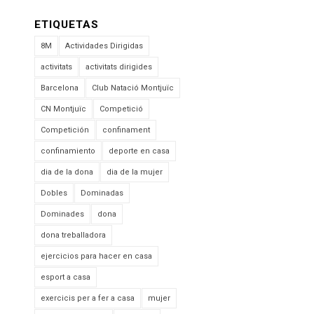
ETIQUETAS
8M
Actividades Dirigidas
activitats
activitats dirigides
Barcelona
Club Natació Montjuïc
CN Montjuïc
Competició
Competición
confinament
confinamiento
deporte en casa
dia de la dona
dia de la mujer
Dobles
Dominadas
Dominades
dona
dona treballadora
ejercicios para hacer en casa
esport a casa
exercicis per a fer a casa
mujer