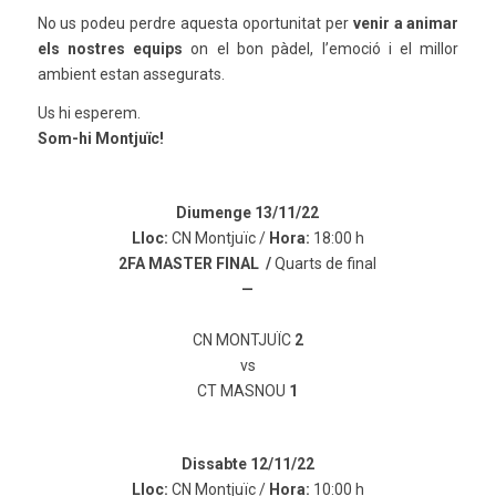
No us podeu perdre aquesta oportunitat per
venir a animar
els nostres equips
on el bon pàdel, l’emoció i el millor
ambient estan assegurats.
Us hi esperem.
Som-hi Montjuïc!
Diumenge 13/11/22
Lloc:
CN Montjuïc /
Hora:
18:00 h
2FA MASTER FINAL /
Quarts de final
—
CN MONTJUÏC
2
vs
CT MASNOU
1
Dissabte 12/11/22
Lloc:
CN Montjuïc /
Hora:
10:00 h