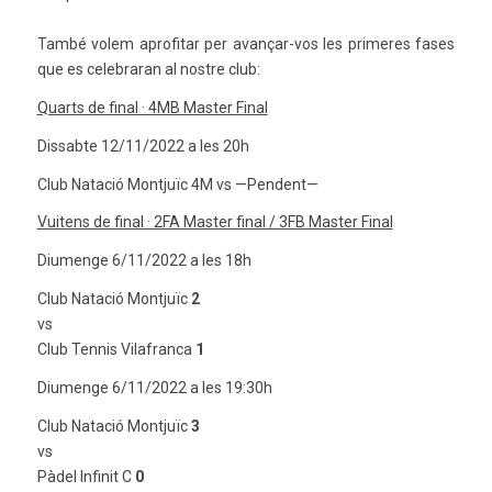
També volem aprofitar per avançar-vos les primeres fases
que es celebraran al nostre club:
Quarts de final · 4MB Master Final
Dissabte 12/11/2022 a les 20h
Club Natació Montjuïc 4M vs —Pendent—
Vuitens de final · 2FA Master final / 3FB Master Final
Diumenge 6/11/2022 a les 18h
Club Natació Montjuïc
2
vs
Club Tennis Vilafranca
1
Diumenge 6/11/2022 a les 19:30h
Club Natació Montjuïc
3
vs
Pàdel Infinit C
0