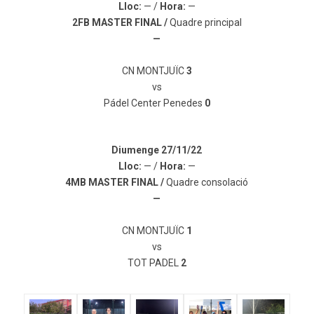
Lloc:
— /
Hora:
—
2FB MASTER FINAL
/
Quadre principal
—
CN MONTJUÏC
3
vs
Pádel Center Penedes
0
Diumenge 27/11/22
Lloc:
— /
Hora:
—
4MB MASTER FINAL
/
Quadre consolació
—
CN MONTJUÏC
1
vs
TOT PADEL
2