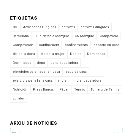
ETIQUETAS
8M
Actividades Dirigidas
activitats
activitats dirigides
Barcelona
Club Natació Montjuïc
CN Montjuïc
Competició
Competición
confinament
confinamiento
deporte en casa
dia de la dona
dia de la mujer
Dobles
Dominadas
Dominades
dona
dona treballadora
ejercicios para hacer en casa
esport a casa
exercicis per a fer a casa
mujer
mujer trabajadora
Nutrición
Press Banca.
Pàdel
Tennis
Torneig de Tennis
zumba
ARXIU DE NOTÍCIES