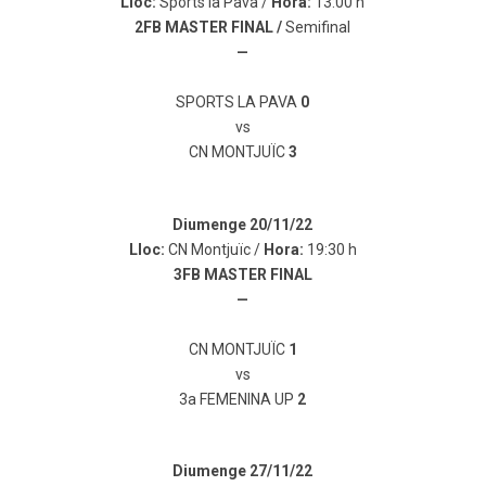
Lloc:
Sports la Pava /
Hora:
13:00 h
2FB MASTER FINAL
/
Semifinal
—
SPORTS LA PAVA
0
vs
CN MONTJUÏC
3
Diumenge 20/11/22
Lloc:
CN Montjuïc /
Hora:
19:30 h
3FB MASTER FINAL
—
CN MONTJUÏC
1
vs
3a FEMENINA UP
2
Diumenge 27/11/22