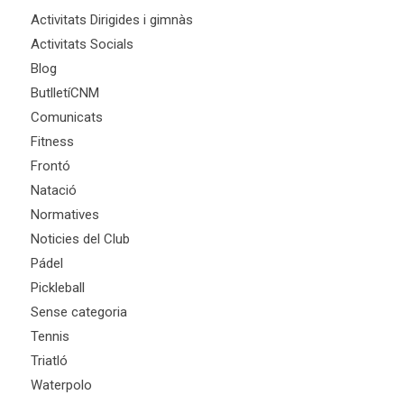
Activitats Dirigides i gimnàs
Activitats Socials
Blog
ButlletíCNM
Comunicats
Fitness
Frontó
Natació
Normatives
Noticies del Club
Pádel
Pickleball
Sense categoria
Tennis
Triatló
Waterpolo