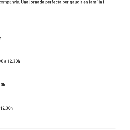
 companyia.
Una jornada perfecta per gaudir en família i
h
0 a 12.30h
30h
 12.30h