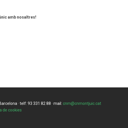
únic amb nosaltres!
rcelona · telf: 93 331 82 88 · mail:
cnm@cnmontjuic.cat
ca de cookies