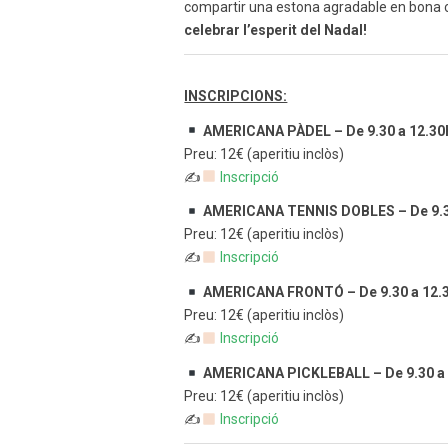
compartir una estona agradable en bona
celebrar l’esperit del Nadal!
INSCRIPCIONS:
AMERICANA PÀDEL – De 9.30 a 12.30
Preu: 12€ (aperitiu inclòs)
✍
Inscripció
AMERICANA TENNIS DOBLES – De 9.3
Preu: 12€ (aperitiu inclòs)
✍
Inscripció
AMERICANA FRONTÓ –
De 9.30 a 12.
Preu: 12€ (aperitiu inclòs)
✍
Inscripció
AMERICANA PICKLEBALL
–
De 9.30 a
Preu: 12€ (aperitiu inclòs)
✍
Inscripció