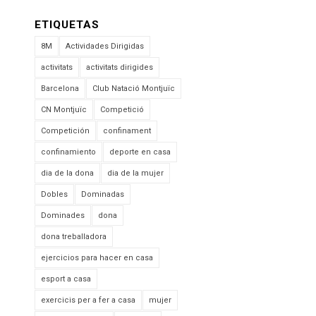
ETIQUETAS
8M
Actividades Dirigidas
activitats
activitats dirigides
Barcelona
Club Natació Montjuïc
CN Montjuïc
Competició
Competición
confinament
confinamiento
deporte en casa
dia de la dona
dia de la mujer
Dobles
Dominadas
Dominades
dona
dona treballadora
ejercicios para hacer en casa
esport a casa
exercicis per a fer a casa
mujer