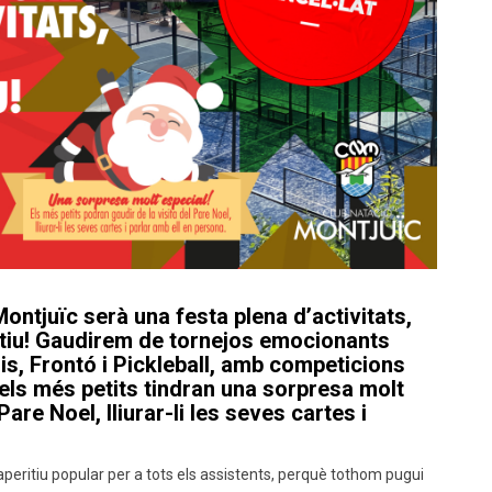
ontjuïc serà una festa plena d’activitats,
estiu! Gaudirem de tornejos emocionants
s, Frontó i Pickleball, amb competicions
, els més petits tindran una sorpresa molt
are Noel, lliurar-li les seves cartes i
aperitiu popular per a tots els assistents, perquè tothom pugui