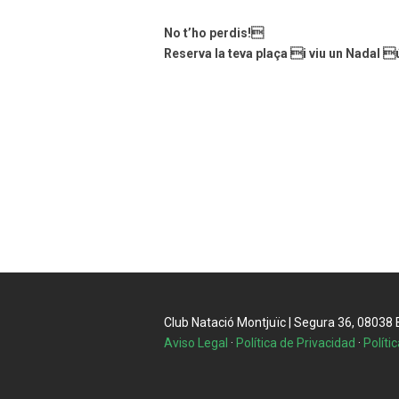
No t’ho perdis!
Reserva la teva plaça i viu un Nadal 
Club Natació Montjuïc | Segura 36, 08038 Ba
Aviso Legal
·
Política de Privacidad
·
Políti