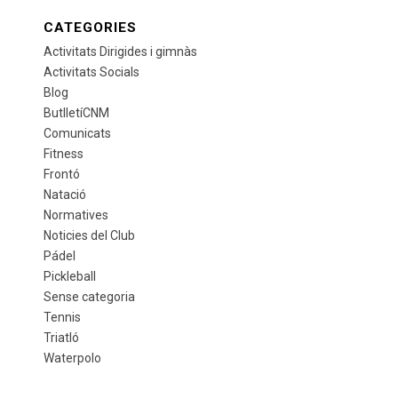
CATEGORIES
Activitats Dirigides i gimnàs
Activitats Socials
Blog
ButlletíCNM
Comunicats
Fitness
Frontó
Natació
Normatives
Noticies del Club
Pádel
Pickleball
Sense categoria
Tennis
Triatló
Waterpolo