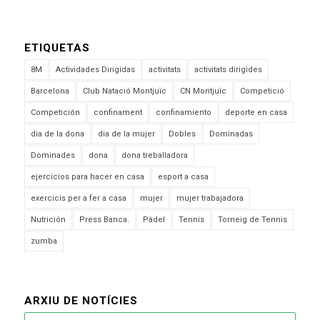
ETIQUETAS
8M
Actividades Dirigidas
activitats
activitats dirigides
Barcelona
Club Natació Montjuïc
CN Montjuïc
Competició
Competición
confinament
confinamiento
deporte en casa
dia de la dona
dia de la mujer
Dobles
Dominadas
Dominades
dona
dona treballadora
ejercicios para hacer en casa
esport a casa
exercicis per a fer a casa
mujer
mujer trabajadora
Nutrición
Press Banca.
Pàdel
Tennis
Torneig de Tennis
zumba
ARXIU DE NOTÍCIES