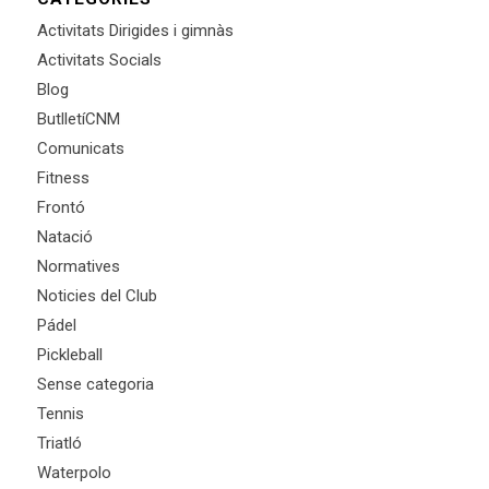
Activitats Dirigides i gimnàs
Activitats Socials
Blog
ButlletíCNM
Comunicats
Fitness
Frontó
Natació
Normatives
Noticies del Club
Pádel
Pickleball
Sense categoria
Tennis
Triatló
Waterpolo