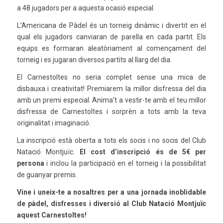
a 48 jugadors per a aquesta ocasió especial.
L’Americana de Pàdel és un torneig dinàmic i divertit en el
qual els jugadors canviaran de parella en cada partit. Els
equips es formaran aleatòriament al començament del
torneig i es jugaran diversos partits al llarg del dia.
El Carnestoltes no seria complet sense una mica de
disbauxa i creativitat! Premiarem la millor disfressa del dia
amb un premi especial. Anima’t a vestir-te amb el teu millor
disfressa de Carnestoltes i sorprèn a tots amb la teva
originalitat i imaginació.
La inscripció està oberta a tots els socis i no socis del Club
Natació Montjuïc.
El cost d’inscripció és de 5€ per
persona
i inclou la participació en el torneig i la possibilitat
de guanyar premis.
Vine i uneix-te a nosaltres per a una jornada inoblidable
de pàdel, disfresses i diversió al Club Natació Montjuïc
aquest Carnestoltes!