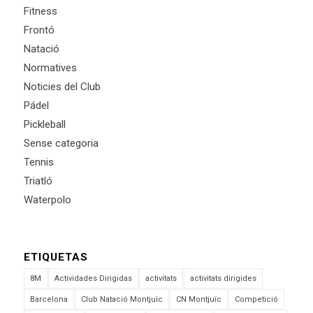
Fitness
Frontó
Natació
Normatives
Noticies del Club
Pádel
Pickleball
Sense categoria
Tennis
Triatló
Waterpolo
ETIQUETAS
8M
Actividades Dirigidas
activitats
activitats dirigides
Barcelona
Club Natació Montjuïc
CN Montjuïc
Competició