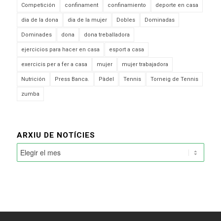
Competición
confinament
confinamiento
deporte en casa
dia de la dona
dia de la mujer
Dobles
Dominadas
Dominades
dona
dona treballadora
ejercicios para hacer en casa
esport a casa
exercicis per a fer a casa
mujer
mujer trabajadora
Nutrición
Press Banca.
Pàdel
Tennis
Torneig de Tennis
zumba
ARXIU DE NOTÍCIES