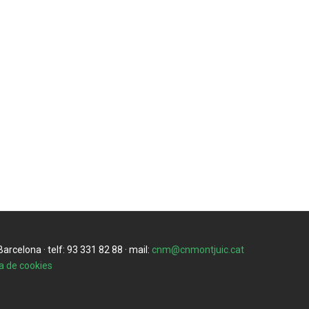
rcelona · telf: 93 331 82 88 · mail:
cnm@cnmontjuic.cat
ca de cookies