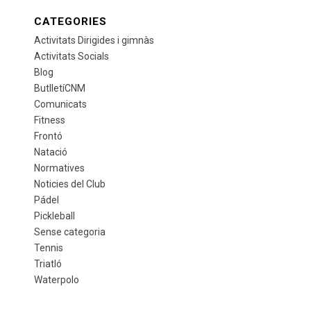
CATEGORIES
Activitats Dirigides i gimnàs
Activitats Socials
Blog
ButlletíCNM
Comunicats
Fitness
Frontó
Natació
Normatives
Noticies del Club
Pádel
Pickleball
Sense categoria
Tennis
Triatló
Waterpolo