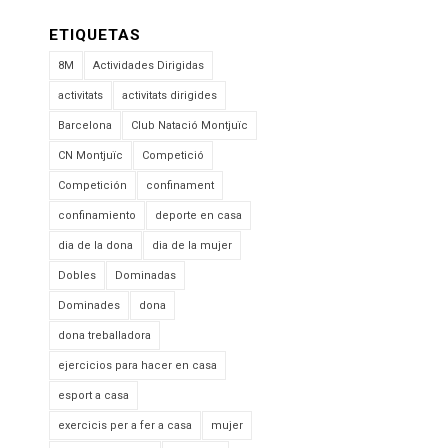
ETIQUETAS
8M
Actividades Dirigidas
activitats
activitats dirigides
Barcelona
Club Natació Montjuïc
CN Montjuïc
Competició
Competición
confinament
confinamiento
deporte en casa
dia de la dona
dia de la mujer
Dobles
Dominadas
Dominades
dona
dona treballadora
ejercicios para hacer en casa
esport a casa
exercicis per a fer a casa
mujer