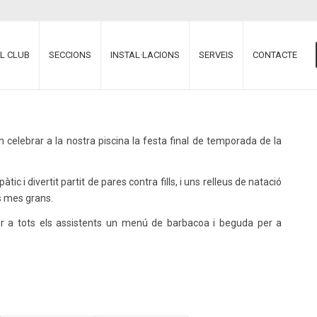
EL CLUB
SECCIONS
INSTAL·LACIONS
SERVEIS
CONTACTE
celebrar a la nostra piscina la festa final de temporada de la
tic i divertit partit de pares contra fills, i uns relleus de natació
s mes grans.
rir a tots els assistents un menú de barbacoa i beguda per a