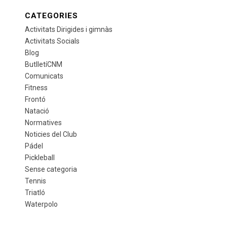
CATEGORIES
Activitats Dirigides i gimnàs
Activitats Socials
Blog
ButlletíCNM
Comunicats
Fitness
Frontó
Natació
Normatives
Noticies del Club
Pádel
Pickleball
Sense categoria
Tennis
Triatló
Waterpolo