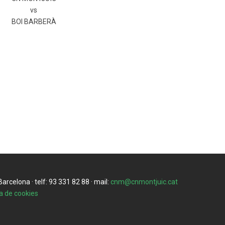
vs
BOI BARBERÀ
rcelona · telf: 93 331 82 88 · mail:
cnm@cnmontjuic.cat
ca de cookies