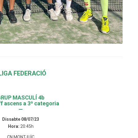
LIGA FEDERACIÓ
GRUP MASCULÍ 4b
ff ascens a 3ª categoria
—
Dissabte 08/07/23
Hora:
20:45h
CN MONTJUÏC