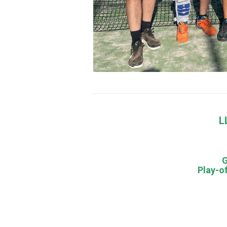
L
Play-o