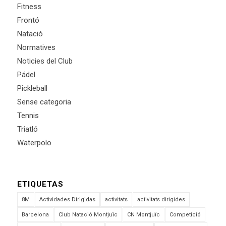
Fitness
Frontó
Natació
Normatives
Noticies del Club
Pádel
Pickleball
Sense categoria
Tennis
Triatló
Waterpolo
ETIQUETAS
8M
Actividades Dirigidas
activitats
activitats dirigides
Barcelona
Club Natació Montjuïc
CN Montjuïc
Competició