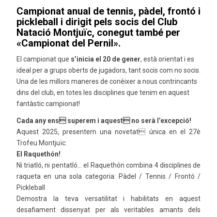
Campionat anual de tennis, pàdel, frontó i
pickleball i dirigit pels socis del Club
Natació Montjuïc, conegut també per
«Campionat del Pernil».
El campionat que
s’inicia el 20 de gener
, està orientat i es
ideal per a grups oberts de jugadors, tant socis com no socis.
Una de les millors maneres de conèixer a nous contrincants
dins del club, en totes les disciplines que tenim en aquest
fantàstic campionat!
Cada any ens superem i aquest no serà l’excepció!
Aquest 2025, presentem una novetat única en el 27è
Trofeu Montjuïc:
El Raquethón!
Ni triatló, ni pentatló… el Raquethón combina 4 disciplines de
raqueta en una sola categoria: Pàdel / Tennis / Frontó /
Pickleball
Demostra la teva versatilitat i habilitats en aquest
desafiament dissenyat per als veritables amants dels