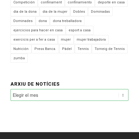
Competición
confinament
confinamiento
deporte en casa
dia de la dona
dia de la mujer
Dobles
Dominadas
Dominades
dona
dona treballadora
ejercicios para hacer en casa
esport a casa
exercicis per a fer a casa
mujer
mujer trabajadora
Nutrición
Press Banca.
Pàdel
Tennis
Torneig de Tennis
zumba
ARXIU DE NOTÍCIES