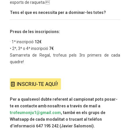
esports de raqueta.
Tens el que es necessita per a dominar-les totes?
Preus de les inscripcions:
· 1ª inscripció
12€
• 2ª, 3ª o 4ª inscripció
7€
Samarreta de Regal, trofeus pels 3rs primers de cada
quadre!
INSCRIU-TE AQUÍ!
Per a qualsevol dubte referent al campionat pots posar-
te en contacte amb nosaltres a través de mail a
trofeumonju1@gmail.com
, també en els grups de
Whatsapp de cada modalitat o trucant al telèfon
d’informació 647 195 242 (Javier Salomoni).