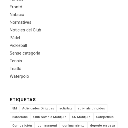
Frontó
Natació
Normatives
Noticies del Club
Pádel
Pickleball
Sense categoria
Tennis
Triatló
Waterpolo
ETIQUETAS
8M
Actividades Dirigidas
activitats
activitats dirigides
Barcelona
Club Natació Montjuïc
CN Montjuïc
Competició
Competición
confinament
confinamiento
deporte en casa