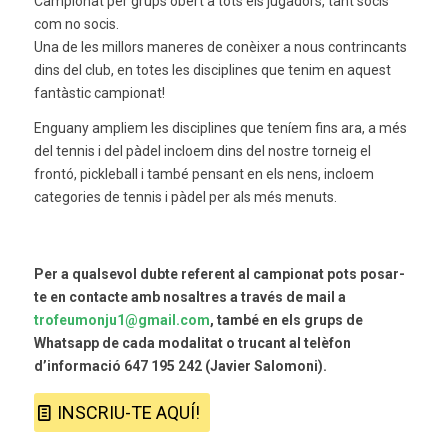
Campionat per grups obert a tots els jugadors, tant socis
com no socis.
Una de les millors maneres de conèixer a nous contrincants
dins del club, en totes les disciplines que tenim en aquest
fantàstic campionat!
Enguany ampliem les disciplines que teníem fins ara, a més
del tennis i del pàdel incloem dins del nostre torneig el
frontó, pickleball i també pensant en els nens, incloem
categories de tennis i pàdel per als més menuts.
Per a qualsevol dubte referent al campionat pots posar-
te en contacte amb nosaltres a través de mail a
trofeumonju1@gmail.com
, també en els grups de
Whatsapp de cada modalitat o trucant al telèfon
d’informació 647 195 242 (Javier Salomoni).
INSCRIU-TE AQUÍ!