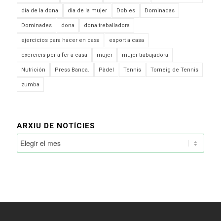
dia de la dona
dia de la mujer
Dobles
Dominadas
Dominades
dona
dona treballadora
ejercicios para hacer en casa
esport a casa
exercicis per a fer a casa
mujer
mujer trabajadora
Nutrición
Press Banca.
Pàdel
Tennis
Torneig de Tennis
zumba
ARXIU DE NOTÍCIES