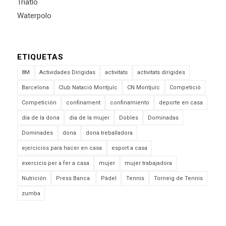
Triatló
Waterpolo
ETIQUETAS
8M
Actividades Dirigidas
activitats
activitats dirigides
Barcelona
Club Natació Montjuïc
CN Montjuïc
Competició
Competición
confinament
confinamiento
deporte en casa
dia de la dona
dia de la mujer
Dobles
Dominadas
Dominades
dona
dona treballadora
ejercicios para hacer en casa
esport a casa
exercicis per a fer a casa
mujer
mujer trabajadora
Nutrición
Press Banca.
Pàdel
Tennis
Torneig de Tennis
zumba