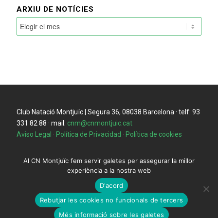
ARXIU DE NOTÍCIES
Club Natació Montjuïc | Segura 36, 08038 Barcelona · telf: 93
331 82 88 · mail:
cnm@cnmontjuic.cat
Aviso Legal
·
Política de Privacidad
·
Política de cookies
Al CN Montjuïc fem servir galetes per assegurar la millor
experiència a la nostra web
D'acord
Rebutjar les cookies no funcionals de tercers
Més informació sobre les galetes