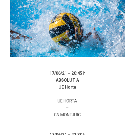
17/06/21 –
20:45 h
ABSOLUT A
UE Horta
UE HORTA
–
CN MONTJUÏC
17/06/21 –
21:30 h