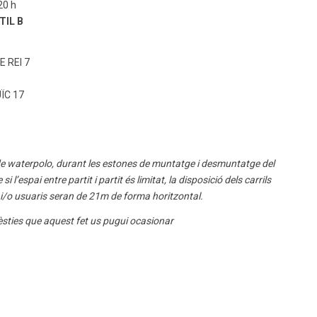
20 h
TIL B
E REI 7
̈C 17
de waterpolo, durant les estones de muntatge i desmuntatge del
’espai entre partit i partit és limitat, la disposició dels carrils
s i/o usuaris seran de 21m de forma horitzontal.
èsties que aquest fet us pugui ocasionar