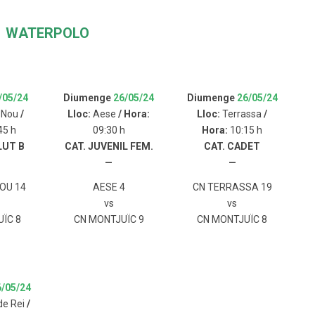
WATERPOLO
/05/24
Diumenge
26/05/24
Diumenge
26/05/24
 Nou
/
Lloc:
Aese
/ Hora:
Lloc:
Terrassa
/
45 h
09:30 h
Hora:
10:15 h
LUT B
CAT. JUVENIL FEM.
CAT. CADET
—
—
OU 14
AESE 4
CN TERRASSA 19
vs
vs
ÏC 8
CN MONTJUÏC 9
CN MONTJUÏC 8
6/05/24
de Rei
/