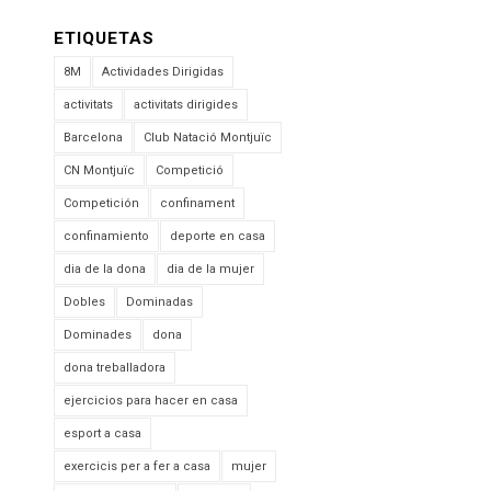
ETIQUETAS
8M
Actividades Dirigidas
activitats
activitats dirigides
Barcelona
Club Natació Montjuïc
CN Montjuïc
Competició
Competición
confinament
confinamiento
deporte en casa
dia de la dona
dia de la mujer
Dobles
Dominadas
Dominades
dona
dona treballadora
ejercicios para hacer en casa
esport a casa
exercicis per a fer a casa
mujer