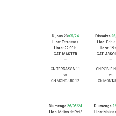
Dijous 23
/05/24
Dissabte
25
Lloc:
Terrassa
/
Lloc:
Poble
Hora:
22:00 h
Hora:
19:
CAT. MÀSTER
CAT. ABSO
—
—
CN TERRASSA 11
CN POBLE N
vs
vs
CN MONTJUÏC 12
CN MONTJU
Diumenge
26/05/24
Diumenge
2
Lloc:
Molins de Rei
/
Lloc:
Molins 