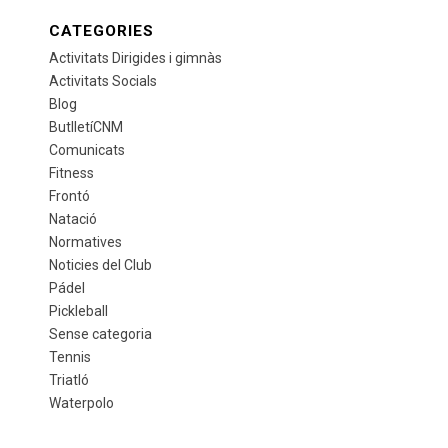
CATEGORIES
Activitats Dirigides i gimnàs
Activitats Socials
Blog
ButlletíCNM
Comunicats
Fitness
Frontó
Natació
Normatives
Noticies del Club
Pádel
Pickleball
Sense categoria
Tennis
Triatló
Waterpolo