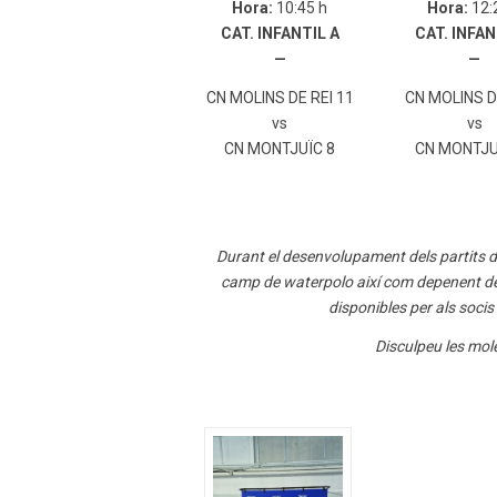
Hora:
10:45 h
Hora:
12:
CAT. INFANTIL A
CAT. INFAN
—
—
CN MOLINS DE REI 11
CN MOLINS D
vs
vs
CN MONTJUÏC 8
CN MONTJUI
Durant el desenvolupament dels partits 
camp de waterpolo així com depenent de si l
disponibles per als soci
Disculpeu les mol