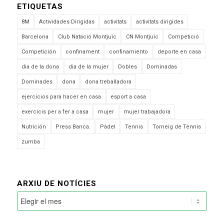
ETIQUETAS
8M
Actividades Dirigidas
activitats
activitats dirigides
Barcelona
Club Natació Montjuïc
CN Montjuïc
Competició
Competición
confinament
confinamiento
deporte en casa
dia de la dona
dia de la mujer
Dobles
Dominadas
Dominades
dona
dona treballadora
ejercicios para hacer en casa
esport a casa
exercicis per a fer a casa
mujer
mujer trabajadora
Nutrición
Press Banca.
Pàdel
Tennis
Torneig de Tennis
zumba
ARXIU DE NOTÍCIES