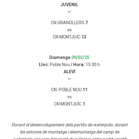
JUVENIL
—
CN GRANOLLERS
7
vs
CN MONTJUÏC
13
Diumenge
09/02/25
Lloc:
Poble Nou
/ Hora:
15:30 h
ALEVÍ
—
CN POBLE NOU
11
vs
CN MONTJUÏC
1
Durant el desenvolupament dels partits de waterpolo, durant
les estones de muntatge i desmuntatge del camp de