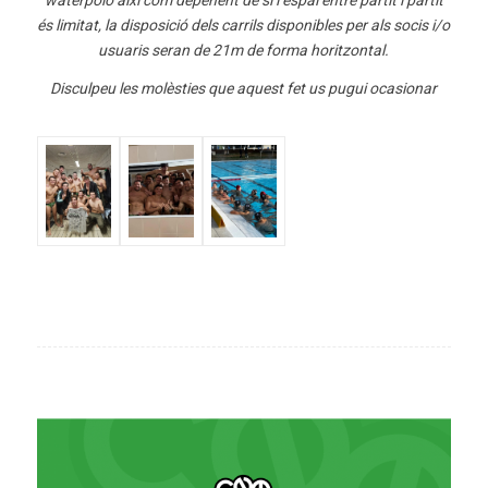
waterpolo així com depenent de si l’espai entre partit i partit
és limitat, la disposició dels carrils disponibles per als socis i/o
usuaris seran de 21m de forma horitzontal.
Disculpeu les molèsties que aquest fet us pugui ocasionar