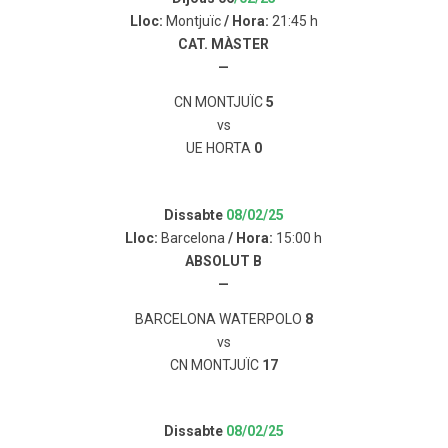
Lloc:
Montjuïc
/ Hora:
21:45 h
CAT. MÀSTER
—
CN MONTJUÏC
5
vs
UE HORTA
0
Dissabte
08/02/25
Lloc:
Barcelona
/ Hora:
15:00 h
ABSOLUT B
—
BARCELONA WATERPOLO
8
vs
CN MONTJUÏC
17
Dissabte
08/02/25