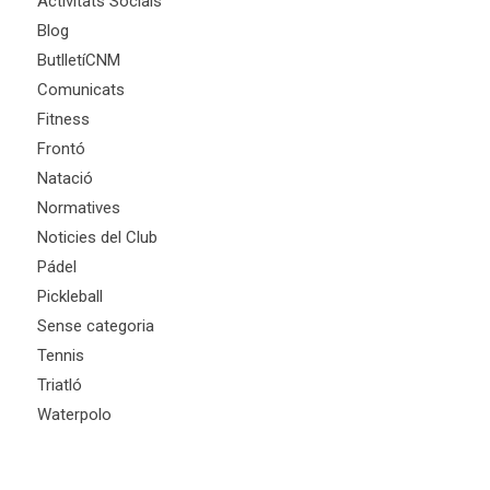
Activitats Socials
Blog
ButlletíCNM
Comunicats
Fitness
Frontó
Natació
Normatives
Noticies del Club
Pádel
Pickleball
Sense categoria
Tennis
Triatló
Waterpolo