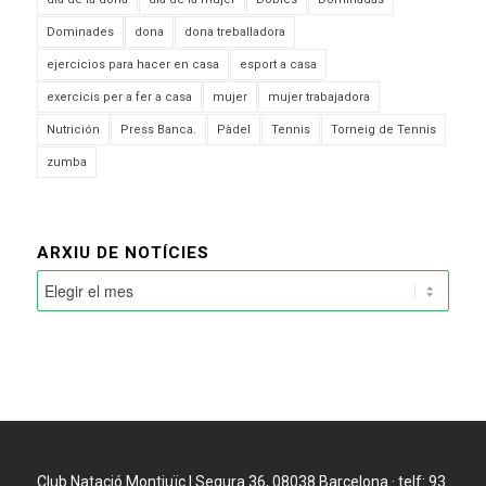
Dominades
dona
dona treballadora
ejercicios para hacer en casa
esport a casa
exercicis per a fer a casa
mujer
mujer trabajadora
Nutrición
Press Banca.
Pàdel
Tennis
Torneig de Tennis
zumba
ARXIU DE NOTÍCIES
Club Natació Montjuïc | Segura 36, 08038 Barcelona · telf: 93