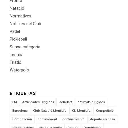
Frontó
Natació
Normatives
Noticies del Club
Pádel
Pickleball
Sense categoria
Tennis
Triatló
Waterpolo
ETIQUETAS
8M
Actividades Dirigidas
activitats
activitats dirigides
Barcelona
Club Natació Montjuïc
CN Montjuïc
Competició
Competición
confinament
confinamiento
deporte en casa
dia de la dona
dia de la mujer
Dobles
Dominadas