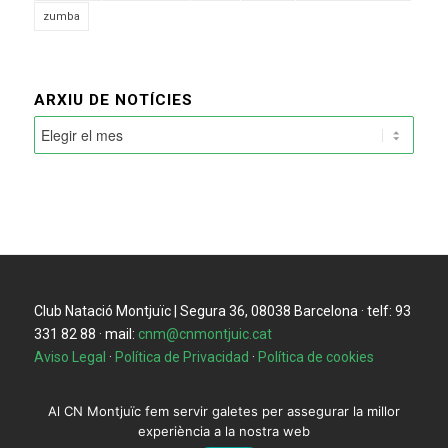
zumba
ARXIU DE NOTÍCIES
Club Natació Montjuïc | Segura 36, 08038 Barcelona · telf: 93
331 82 88 · mail:
cnm@cnmontjuic.cat
Aviso Legal
·
Política de Privacidad
·
Política de cookies
Al CN Montjuïc fem servir galetes per assegurar la millor
experiència a la nostra web