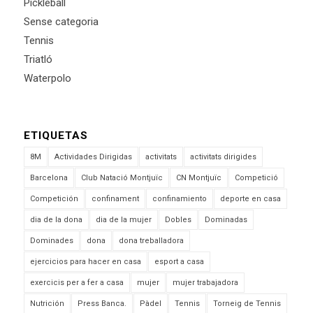
Pickleball
Sense categoria
Tennis
Triatló
Waterpolo
ETIQUETAS
8M
Actividades Dirigidas
activitats
activitats dirigides
Barcelona
Club Natació Montjuïc
CN Montjuïc
Competició
Competición
confinament
confinamiento
deporte en casa
dia de la dona
dia de la mujer
Dobles
Dominadas
Dominades
dona
dona treballadora
ejercicios para hacer en casa
esport a casa
exercicis per a fer a casa
mujer
mujer trabajadora
Nutrición
Press Banca.
Pàdel
Tennis
Torneig de Tennis