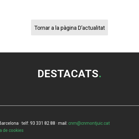
Tornar a la pàgina D’actualitat
DESTACATS
.
rcelona · telf: 93 331 82 88 · mail:
cnm@cnmontjuic.cat
ca de cookies