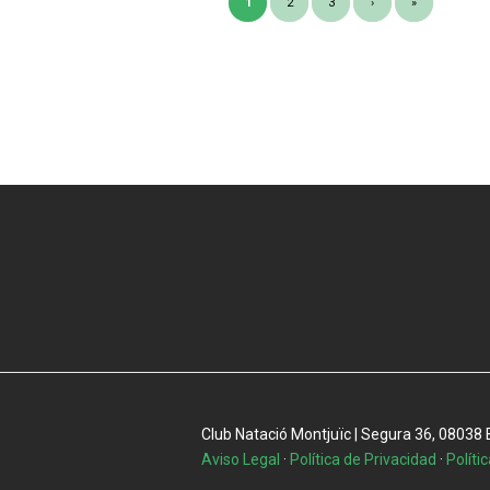
1
2
3
›
»
Club Natació Montjuïc | Segura 36, 08038 Ba
Aviso Legal
·
Política de Privacidad
·
Políti