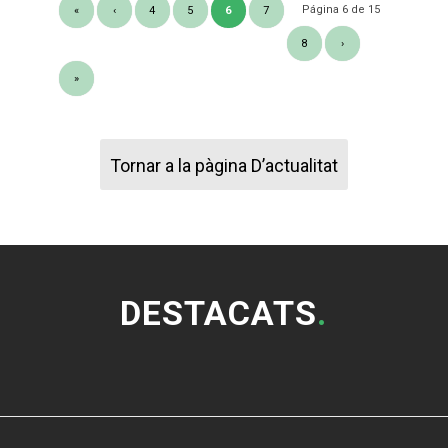
Página 6 de 15
«
‹
4
5
6
7
8
›
»
Tornar a la pàgina D’actualitat
DESTACATS
.